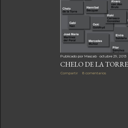
d
a
s
Publicado por
Mascab
octubre 29, 2013
CHELO DE LA TORR
Compartir
8 comentarios