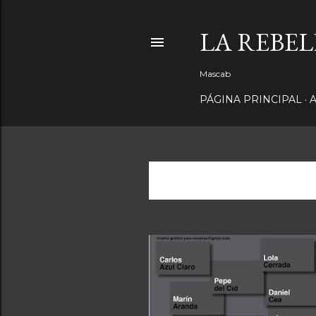
LA REBE
Mascab
PÁGINA PRINCIPAL
Mostrando entradas de octubre
E
n
t
r
a